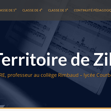
ASSE DE 5°
CLASSE DE 4°
CLASSE DE 3°
CONTINUITÉ PÉDAGOGI
Territoire de Zi
E, professeur au collège Rimbaud – lycée Courbe