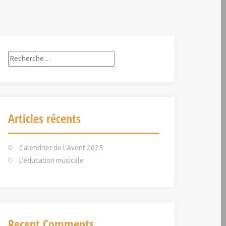
R
e
c
h
e
Articles récents
r
c
h
Calendrier de l’Avent 2025
e
L’éducation musicale
r
:
Recent Comments