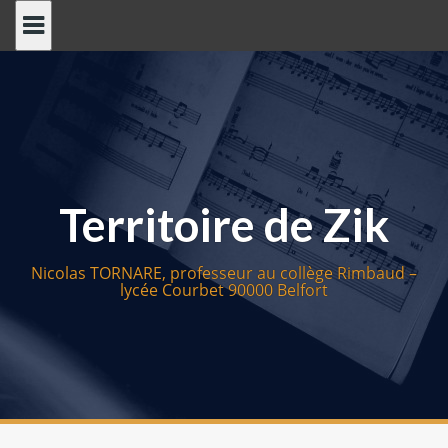
S
k
i
p
t
o
c
o
Territoire de Zik
n
t
e
Nicolas TORNARE, professeur au collège Rimbaud –
n
lycée Courbet 90000 Belfort
t