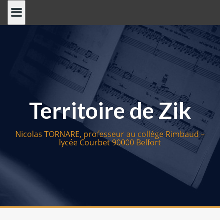
S
k
i
p
t
o
c
o
Territoire de Zik
n
t
e
Nicolas TORNARE, professeur au collège Rimbaud –
n
lycée Courbet 90000 Belfort
t