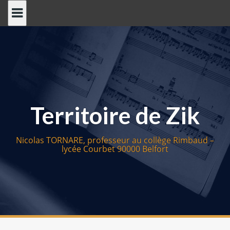
S
k
i
p
t
o
c
o
Territoire de Zik
n
t
e
Nicolas TORNARE, professeur au collège Rimbaud –
n
lycée Courbet 90000 Belfort
t