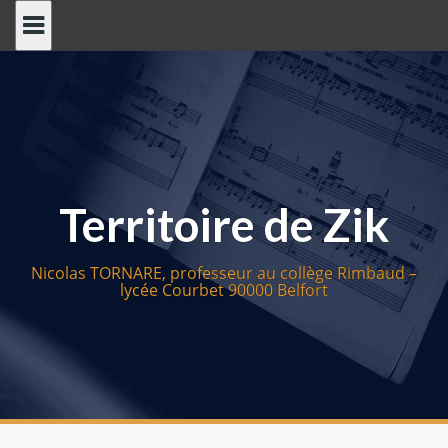
S
k
i
p
t
o
c
o
Territoire de Zik
n
t
e
Nicolas TORNARE, professeur au collège Rimbaud –
n
lycée Courbet 90000 Belfort
t