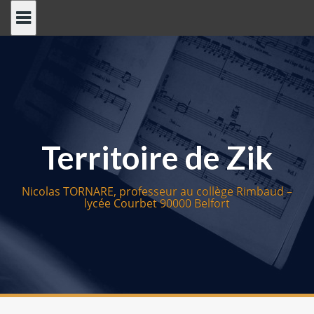
S
k
i
p
t
o
c
o
Territoire de Zik
n
t
e
Nicolas TORNARE, professeur au collège Rimbaud –
n
lycée Courbet 90000 Belfort
t