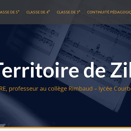
ASSE DE 5°
CLASSE DE 4°
CLASSE DE 3°
CONTINUITÉ PÉDAGOGI
Territoire de Zi
E, professeur au collège Rimbaud – lycée Courbe