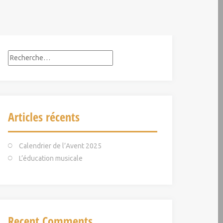
R
e
c
h
e
Articles récents
r
c
h
Calendrier de l’Avent 2025
e
L’éducation musicale
r
:
Recent Comments