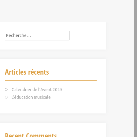
R
e
c
h
e
Articles récents
r
c
h
Calendrier de l’Avent 2025
e
L’éducation musicale
r
:
Recent Comments