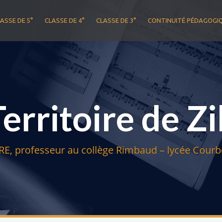
ASSE DE 5°
CLASSE DE 4°
CLASSE DE 3°
CONTINUITÉ PÉDAGOGI
Territoire de Zi
E, professeur au collège Rimbaud – lycée Courbe